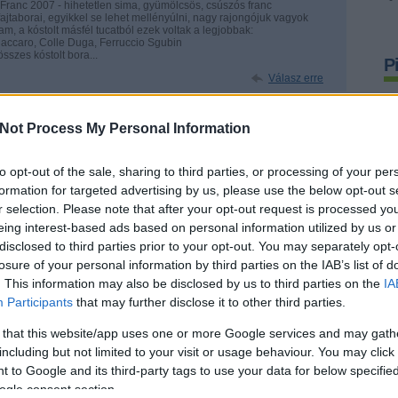
ranc 2007 - hihetetlen sima, gyümölcsös, csúszós franc
fajtaborai, egyikkel se lehet mellényúlni, nagy rajongójuk vagyok
ltam, a kóstolt másfél tucatból ezek voltak a legjobbak:
Raccaro, Colle Duga, Ferruccio Sgubin
szes kóstolt bora...
P
Válasz erre
2
Not Process My Personal Information
anuárban: Janus Portugieser 2008 (nem tetszett). Heimann borokkal
azt hozta amit vártam, könnyedséget), Kékfrankos 2007 (jó ivású,
kfrankos 2007 (ez is hihetetlenül jó ivású, de kifinomult és elegáns is
to opt-out of the sale, sharing to third parties, or processing of your per
s 2006-os évjáratával zártam a Heimann sort januárban. (Elvarázsolt).
 kedvenc a bikavér, de ez sajnos csalódást okozott), N.A.G.
formation for targeted advertising by us, please use the below opt-out s
nzer Zoltán G Cuvée (Günzer Zoli alap vöröse meglehetősen jól
r selection. Please note that after your opt-out request is processed y
 2007 (tetszett).
eing interest-based ads based on personal information utilized by us or
Válasz erre
disclosed to third parties prior to your opt-out. You may separately opt-
losure of your personal information by third parties on the IAB’s list of
C
. This information may also be disclosed by us to third parties on the
IA
Participants
that may further disclose it to other third parties.
ssa: húsos déli shiraz behízelgő illattal
20
006: főként malbec, 80 éves, nem öntözött tőkékről Chiléből, single
20
amúgy 8 pont lenne (15 euróért). Az itthon többszörösébe kerülő csúcs-
as
 that this website/app uses one or more Google services and may gath
rer) is simán versenyezhet
ba
including but not limited to your visit or usage behaviour. You may click 
no Riserva 2004: ez is élénk savú, de itt OK, csodás olasz vörös,
(
1
ca
 to Google and its third-party tags to use your data for below specifi
chi
ogle consent section.
Válasz erre
em