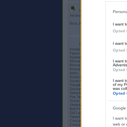
lackó
2010.02.01. 13:06:10
Persona
Aki kíváncsi, olvasson el :)
Bocs, Albert!!!
I want t
Opted 
I want t
e_easy
2010.02.01. 13:42:43
Kislaki bormanufaktura - Savignon Bl
Opted 
Figula - Csopaki rizling 2008 (inkabb a
Nyakas - Irsai 2009 (sok nekem a pa
I want 
Rhone valley vineyards Bedoin - Cot
Advertis
Rhone valley vineyards Bedoin - Cote
Rhone valley vineyards Bedoin - Cote
Opted 
ketto)
Szoke Matyas - Irsai 2009 (tetszett n
I want t
Szoke Matyas - Chardonnay 2008 (tet
of my P
Tokajikum - Darazsko Furmint 2007 (
was col
Gunzer - G cuvée 2006 (nem, nem)
Opted 
Sebestyén - Indigo zweigelt valogata
Pok Tamas - Pajdos 2008 feher (tetsze
Tornai - Furmint 2007
Strekov 1075 - Olaszrizling 2007 (sok
Google 
Bott Frigyes - Grand 3 (korrekt - barm
Gál Lajos - Sauvignon Blanc 2008
Takacs Lajos Sauvignon Balnc 2008 (m
I want t
Concubina Feher 2007 (masnap tetsz
web or d
Concubina Voros 2006 (tetszett)