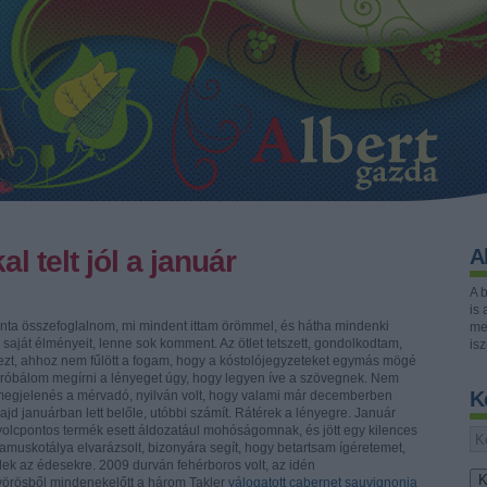
l telt jól a január
A
A 
is 
onta összefoglalnom, mi mindent ittam örömmel, és hátha mindenki
mer
aját élményeit, lenne sok komment. Az ötlet tetszett, gondolkodtam,
isz
ezt, ahhoz nem fűlött a fogam, hogy a kóstolójegyzeteket egymás mögé
próbálom megírni a lényeget úgy, hogy legyen íve a szövegnek. Nem
K
a megjelenés a mérvadó, nyilván volt, hogy valami már decemberben
jd januárban lett belőle, utóbbi számít. Rátérek a lényegre. Január
yolcpontos termék esett áldozatául mohóságomnak, és jött egy kilences
muskotálya elvarázsolt, bizonyára segít, hogy betartsam ígéretemet,
ek az édesekre. 2009 durván fehérboros volt, az idén
vörösből mindenekelőtt a három Takler
válogatott cabernet sauvignonja