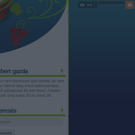
lbert gazda
bor nem élelmiszer-ipari termék, de nem
az istenek itala. A bort azért szeretjük,
t szórakoztat, és mert finom. A földön
unk. Elég sokat. És ha lehet, jót.
eresés