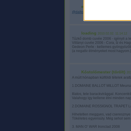
e_easy
2010.02.02. 09:57:37
@dalton1
: azt valamiert kedvelem n
loading
2010.02.02. 11:14:12
Tűzkő domb cuvée 2006 - igényli a le
Villányi cuvée 2006 - Cora, Íz és H
Gedeon Perle - kellemes gyöngyözőb
(a negatív élményeket most hagyom.
Kóstolómester (törölt)
20
A múlt hónapban külföldi tételek arat
1.DOMAINE BALLOT MILLOT Meursau
Illatos, tele barackvirággal. Koncen
Valahogy igy kellene élni minden nap
2.DOMAINE ROSSIGNOL TRAPET Latr
Hihetetlen meggyes, vad cseresznye i
Tökéletes egyensúly. Még sehol sem ta
3. MAN O’ WAR Ironclad 2008