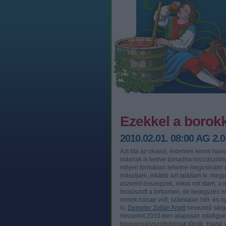
Ezekkel a borokka
2010.02.01. 08:00
AG 2.0
Azt írta az olvasó, érdemes lenne hav
másnak is kedve támadna hozzászólni s
milyen formában lehetne megcsinálni 
másoljam, inkább azt találtam ki, meg
aszerint összegzek, mikor mit ittam, 
lecsúszott a torkomon, de bejegyzés ma
remek hónap volt, számtalan hét- és n
is,
Demeter Zoltán Anett
nevezetű sárga
miszerint 2010-ben alaposan odafigyel
kiegyensúlyozottabbnak tűnök. Hazai 