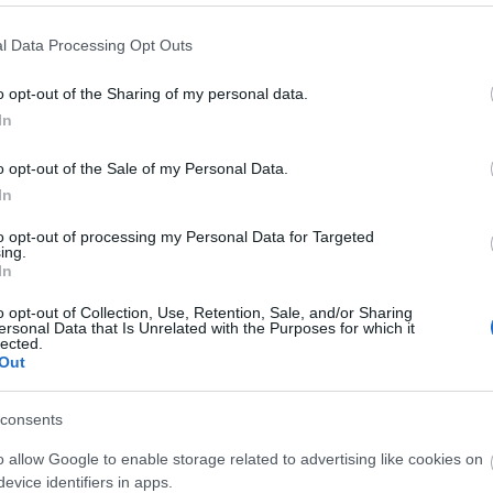
fr
(
1
ha
l Data Processing Opt Outs
(
1
jás
(
1
o opt-out of the Sharing of my personal data.
(
6
(
4
In
Válasz erre
or
pi
pr
o opt-out of the Sale of my Personal Data.
re
anc 2008 (szebb a hordohasznalat mint tavaly, tetszett)
sa
In
 Zoli altal emlitett Tavasz)
ap
rfum)
(
2
to opt-out of processing my Personal Data for Targeted
es du Ventoux Altitude 400 parcelles les condamines - 2005
(
1
ing.
s du Ventoux Altitude 450 - 2007
(
9
s du Ventoux Altitude 500 - 2007 (lenyegesenn jobb volt mint a masik
In
Cí
agyon)
Í
o opt-out of Collection, Use, Retention, Sale, and/or Sharing
szett)
ersonal Data that Is Unrelated with the Purposes for which it
soha tobbet)
lected.
A M
má
Out
s
tt, talan korai volt, de keresni fogom ezt a kombot)
B
at hallottam rola igy tobbet vartam)
consents
ikor)
Bo
Bo
asnap volt igazi, hozta a somloi kosto emlekeit)
o allow Google to enable storage related to advertising like cookies on
Bo
ett igazan, de a 6os megjobban)
Bo
evice identifiers in apps.
Cs