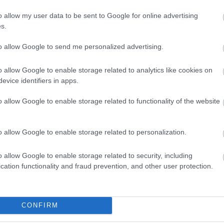
 :)
Fö
Ga
o allow my user data to be sent to Google for online advertising
Válasz erre
Ho
s.
Já
Mű
:00
Pé
to allow Google to send me personalized advertising.
k lenyűgözve.
Ra
Sz
Válasz erre
o allow Google to enable storage related to analytics like cookies on
F
evice identifiers in apps.
i olaszát kortyolom...:))))
o allow Google to enable storage related to functionality of the website
Válasz erre
hysicist-student.deviantart.com/gallery/
2010.02.02. 02:16:54
o allow Google to enable storage related to personalization.
 elég meredek a "soha többet". Megkérdezhetem, hogy mi volt a
nem kóstoltam, de napirenden van,
E
o allow Google to enable storage related to security, including
Válasz erre
cation functionality and fraud prevention, and other user protection.
eben egyarant egysikunak talaltam. A "soha tobbet" arra ertettem, hogy
ekem jobban tetszo borok (royal, kerkaborum).
CONFIRM
Válasz erre