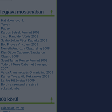
 legjava mostanában
Hát akkor igyunk
Tervek
Pause
Kardos Betsek Furmint 2009
Jásdi Ranolder Vörös 2008
Szabó Zoltán Pécsi Kadarka 2009
Bott Frigyes Vinculum 2009
Németh Ambrózia Olaszrizling 2008
Kiss Gábor Cabernet Sauvignon
Classic 2008
Szent Tamás Percze Furmint 2009
Todoroff Teres Cabernet Sauvignon
2007
Varga Aranymetszés Olaszrizling 2009
Karner Tavaszföld Kékfrankos 2008
Lantos Hit Zweigelt 2009
Borok a szentendrei szüreti
sokadalomban
000 körül
Hát akkor igyunk