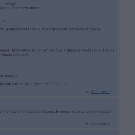
net küvéje.
ggel és hosszú utóizzel .
ion
ommal, gyümölcsösséggel a végén gyönyörű csersavassággal és
dességgel, fűszerekkel és koncentrációval. Rumos szilva és csokoládé kis
 Hamar elfogyott!
gánymeggy
sabb volt de igy is 7 pont. 5000 ft (0,35 lt)
Válasz erre
0
os információk a hazai boréletben, de mégis mi újság a Teleki dűlőben
Válasz erre