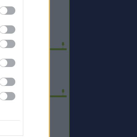
ldszint
sztrojazz
zamkorlát
sdi és Tamás Ervin
velt Alkoholista
csi Borozó
mbo, a szőlősgazda
egedi Kadarka
eedek
RSS 2.0
bejegyzések
,
kommentek
Atom
bejegyzések
,
kommentek
gyéb