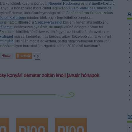
t, a külföldiek közül a portugál
Niepoort Redomája
és a
Brunello-kóstoló
t spanyol, a hónap vörösbora címet leginkább
Alvaro Palacios Camins del
A
nykoefficiense, árértékarányossága miatt. Fehér határon túliban szokás
Knoll Kellerberg
minden idők egyik legélettelibb öregbora
ja
is hatott. Itthonról a
Szepsy-ivászatot
kell említenem másodikként,
ezésemet
, önfényezés gyalázat, de annyi kitűnő dologra hívtam fel
er forint körüliek közül kevesebb fogyott az ideálisnál, és azok sem
izlinget
muszáj kiemelni, más kérdés, árban közelebb van a két- mint
rmintjáról
kis híján megfeledkeztem, pedig nagyon-nagyon finom volt.
: önök milyen borokkal ijesztgették a telet 2010 első havában?
Tetszik
0
psy
konyári
demeter zoltán
knoll
január
hónapok
1