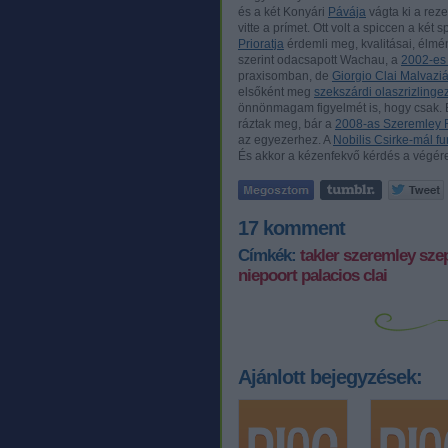
és a két Konyári
Pávája
vágta ki a reze
vitte a prímet. Ott volt a spiccen a ké
Prioratja
érdemli meg, kvalitásai, élmé
szerint odacsapott Wachau, a
2002-es 
praxisomban, de
Giorgio Clai Malvaziá
elsőként meg
szekszárdi olaszrizling
önnönmagam figyelmét is, hogy csak. Ez
ráztak meg, bár a
2008-as Szeremley R
az egyezerhez. A
Nobilis Csirke-mál fu
És akkor a kézenfekvő kérdés a végére
17
komment
Címkék:
takler
szeremley
sze
niepoort
palacios
clai
Ajánlott bejegyzések: