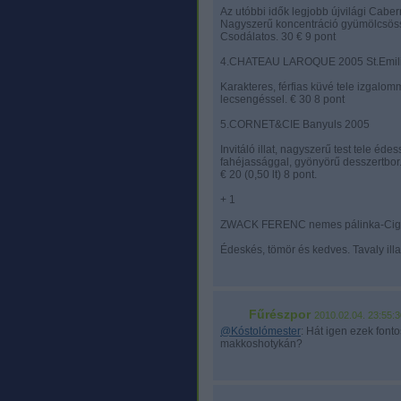
Az utóbbi idők legjobb újvilági Caber
Nagyszerű koncentráció gyümölcsössé
Csodálatos. 30 € 9 pont
4.CHATEAU LAROQUE 2005 St.Emil
Karakteres, férfias küvé tele izgal
lecsengéssel. € 30 8 pont
5.CORNET&CIE Banyuls 2005
Invitáló illat, nagyszerű test tele é
fahéjassággal, gyönyörű desszertbor.
€ 20 (0,50 lt) 8 pont.
+ 1
ZWACK FERENC nemes pálinka-Ci
Édeskés, tömör és kedves. Tavaly illato
Fűrészpor
2010.02.04. 23:55:3
@Kóstolómester
: Hát igen ezek font
makkoshotykán?