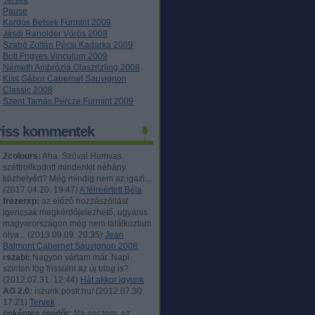
Tervek
Pause
Kardos Betsek Furmint 2009
Jásdi Ranolder Vörös 2008
Szabó Zoltán Pécsi Kadarka 2009
Bott Frigyes Vinculum 2009
Németh Ambrózia Olaszrizling 2008
Kiss Gábor Cabernet Sauvignon
Classic 2008
Szent Tamás Percze Furmint 2009
riss kommentek
2colours:
Aha. Szóval Hamvas
széttrollkodott mindenkit néhány
közhelyért? Még mindig nem az igazi...
(
2017.04.20. 19:47
)
A félreértett Béla
frezerxp:
az előző hozzászóllást
igencsak megkérdőjelezhető, ugyanis
magyarországon még nem találkoztam
olya...
(
2013.09.09. 20:35
)
Jean
Balmont Cabernet Sauvignon 2008
rszabi:
Nagyon vártam már. Napi
szinten fog frissülni az új blog is?
(
2012.07.31. 12:44
)
Hát akkor igyunk
AG 2.0:
iszunk.postr.hu/
(
2012.07.30.
17:21
)
Tervek
önkéntes rendőr:
Na asszem, az