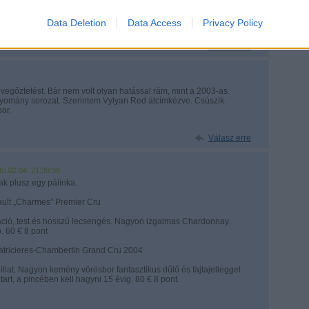
Data Deletion
Data Access
Privacy Policy
agyon
Válasz erre
vegőztetést. Bár nem volt olyan hatással rám, mint a 2003-as.
agyomány sorozat. Szerintem Vylyan Red átcímkézve. Csúszik.
or.
)
Válasz erre
10.02.04. 21:39:39
tak plusz egy pálinka.
lt „Charmes” Premier Cru
tráció, test és hosszú lecsengés. Nagyon izgalmas Chardonnay.
. 60 € 8 pont
icieres-Chambertin Grand Cru 2004
llat. Nagyon kemény vörösbor fantasztikus dűlő és fajtajelleggel.
rt, a pincében kell hagyni 15 évig. 80 € 8 pont.