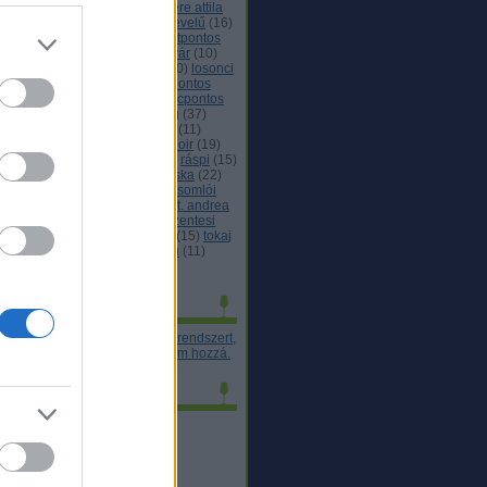
anciaország
(
13
)
furmint
(
47
)
gere attila
0
)
gondolatmenetek
(
37
)
hárslevelű
(
16
)
tpontos
(
143
)
heimann
(
15
)
hétpontos
04
)
hilltop
(
11
)
hírek
(
42
)
hollóvár
(
10
)
di
(
17
)
kékfrankos
(
19
)
légli
(
20
)
losonci
5
)
mátra
(
20
)
merlot
(
25
)
négypontos
6
)
nobilis
(
13
)
nyakas
(
10
)
nyolcpontos
8
)
olaszország
(
18
)
olaszrizling
(
37
)
emus
(
12
)
ötpontos
(
129
)
pécs
(
11
)
ncék és borászatok
(
22
)
pinot noir
(
19
)
ogramok
(
20
)
rajnai rizling
(
24
)
ráspi
(
15
)
ndezvények
(
44
)
rozé
(
11
)
sauska
(
22
)
uvignon blanc
(
16
)
somló
(
16
)
somlói
átsági pince
(
11
)
sopron
(
15
)
st. andrea
1
)
szászi
(
11
)
szekszárd
(
43
)
szentesi
4
)
szepsy
(
20
)
takler
(
16
)
tiffán
(
15
)
tokaj
3
)
vida
(
11
)
villány
(
55
)
wachau
(
11
)
mkefelhő
gy pontozok én
űvelt Alkoholistán kitalálták a rendszert,
r vannak saját referenciaboraim hozzá.
orblogoszféra
rboy
rrajongó
rravaló
rwerk
ite