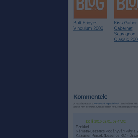
Bott Frigyes
Kiss Gábor
Vinculum 2009
Cabernet
Sauvignon
Classic 200
Kommentek:
A hozzászólások a
vonatkozó jogszabályok
értelmében felha
azokat nem ellenőrzi. Kifogás esetén forduljon a blog szerkes
zoli
2010.02.01. 09:47:02
Ezekkel:
Németh-Bezerics Pogányvári Pátria 2
Kázsmér Pincék (Lesence Rt.) - Úrszél-