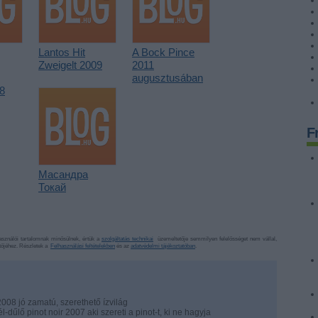
Lantos Hit
A Bock Pince
Zweigelt 2009
2011
augusztusában
8
F
Масандра
Токай
sználói tartalomnak minősülnek, értük a
szolgáltatás technikai
üzemeltetője semmilyen felelősséget nem vállal,
ztőjéhez. Részletek a
Felhasználási feltételekben
és az
adatvédelmi tájékoztatóban
.
008 jó zamatú, szerethető ízvilág
dűlő pinot noir 2007 aki szereti a pinot-t, ki ne hagyja