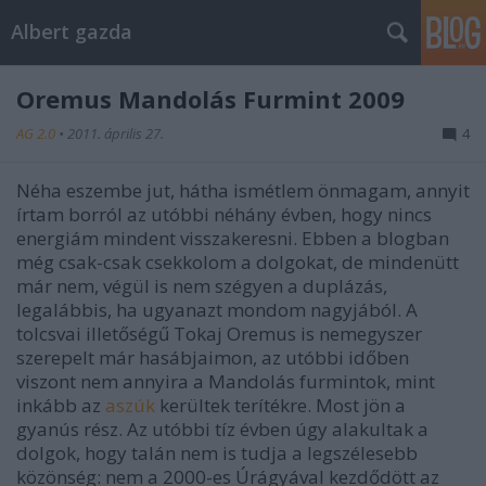
Albert gazda
Oremus Mandolás Furmint 2009
AG 2.0
•
2011. április 27.
4
Néha eszembe jut, hátha ismétlem önmagam, annyit
írtam borról az utóbbi néhány évben, hogy nincs
energiám mindent visszakeresni. Ebben a blogban
még csak-csak csekkolom a dolgokat, de mindenütt
már nem, végül is nem szégyen a duplázás,
legalábbis, ha ugyanazt mondom nagyjából. A
tolcsvai illetőségű Tokaj Oremus is nemegyszer
szerepelt már hasábjaimon, az utóbbi időben
viszont nem annyira a Mandolás furmintok, mint
inkább az
aszúk
kerültek terítékre. Most jön a
gyanús rész. Az utóbbi tíz évben úgy alakultak a
dolgok, hogy talán nem is tudja a legszélesebb
közönség: nem a 2000-es Úrágyával kezdődött az