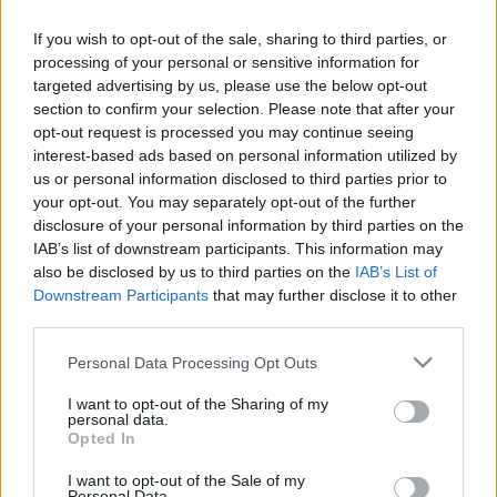
tükrösen tiszta. Dús, fajtajelleges és oremusosan
barátságos illat, körtével és déligyümölcsökkel,
If you wish to opt-out of the sale, sharing to third parties, or
árnyalatnyi ásványossággal, kevéske fás
processing of your personal or sensitive information for
likőrösséggel. Közepes test, becsületes szerkezet, a
targeted advertising by us, please use the below opt-out
savak intelligensek, megtámasztják a magas
section to confirm your selection. Please note that after your
alkoholt. Nem zamatbajnok, de vannak rétegei, és
opt-out request is processed you may continue seeing
lecsengéséből sem hiányoznak a gyümölcsök.
interest-based ads based on personal information utilized by
Ugyanaz az iskola és minőség a kezdetek óta,
us or personal information disclosed to third parties prior to
elismerés jár az ilyesminek.
6 pont
.
your opt-out. You may separately opt-out of the further
disclosure of your personal information by third parties on the
IAB’s list of downstream participants. This information may
also be disclosed by us to third parties on the
IAB’s List of
Downstream Participants
that may further disclose it to other
third parties.
Címkék:
hatpontos
tokaj
furmint
oremus
2009
mandolás
Please note that this website/app uses one or more Google
Personal Data Processing Opt Outs
services and may gather and store information including but
not limited to your visit or usage behaviour. You may click to
I want to opt-out of the Sharing of my
personal data.
grant or deny consent to Google and its third-party tags to
Ajánlott bejegyzések:
Opted In
use your data for below specified purposes in below Google
consent section.
I want to opt-out of the Sale of my
Personal Data.