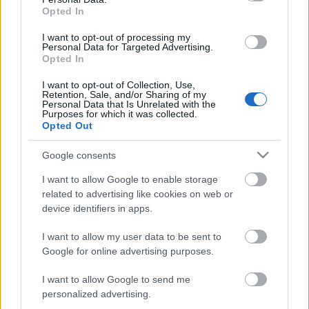
Kardos Betsek Furmint 2009
Opted In
I want to opt-out of processing my
Personal Data for Targeted Advertising.
Opted In
Szabó Zoltán Pécsi Kadarka 2009
I want to opt-out of Collection, Use,
Retention, Sale, and/or Sharing of my
Personal Data that Is Unrelated with the
Purposes for which it was collected.
Opted Out
Google consents
Galántai Kövidinka 2010
I want to allow Google to enable storage
related to advertising like cookies on web or
device identifiers in apps.
Meghatározó borok 4. Szőke
Chardonnay
I want to allow my user data to be sent to
Google for online advertising purposes.
I want to allow Google to send me
personalized advertising.
Balassa Thurzó Furmint 2009