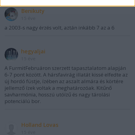
Benikuty
15 éve
a 2003-s nagy érzés volt, aztán inkább 7 az a 6
hegyaljai
15 éve
A FurmitFebruáron szerzett tapasztalatom alapján
6-7 pont között. A hársfavirág illatát kissé elfedte az
új hordó füstje, ízében az aszalt almára és körtére
jellemző ízek voltak a meghatározóak. Kitűnő
savharmónia, hosszú utóízű és nagy tárolási
potenciálú bor.
Holland Lovas
15 éve