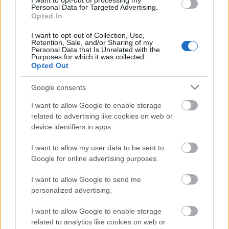
I want to opt-out of processing my
vissza, már-már lemondtunk a borvonal legalább
Personal Data for Targeted Advertising.
Opted In
minimális…
I want to opt-out of Collection, Use,
A Takler Pince 2011 márciusában
Retention, Sale, and/or Sharing of my
Personal Data that Is Unrelated with the
Purposes for which it was collected.
AG 2.0
•
2011. április 01.
3
Opted Out
Google consents
Bíráltam csütörtökön a szekszárdi borversenyen,
vegyes vöröses bizottságba osztottak be,
I want to allow Google to enable storage
kékfrankosokat, merlot-kat, cabernet-ket és
related to advertising like cookies on web or
házasításokat hordtak elénk, szórtuk az
device identifiers in apps.
aranyérmeket két kézzel. Mást nem tehettünk,
mintegy negyven tételünk szinte egységesen
I want to allow my user data to be sent to
bizonyította,…
Google for online advertising purposes.
I want to allow Google to send me
A Tokaj Nobilis 2010 decemberében
personalized advertising.
AG 2.0
•
2010. december 06.
5
I want to allow Google to enable storage
related to analytics like cookies on web or