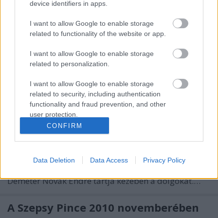
device identifiers in apps.
A múlt keddi hárompincés helyszíni szemle után
szombaton visszatértem Hegyaljára, közelebbről
I want to allow Google to enable storage
Bodrogkeresztúrra, a Tokaj Nobilis 10.
related to functionality of the website or app.
születésnapja volt terítéken. Bárdos Sarolta és
Molnár Péter családi borászata régi kedvencem, bár
I want to allow Google to enable storage
azt azért nem állíthatom, hogy a…
related to personalization.
A Demetervin 2010 novemberében
I want to allow Google to enable storage
related to security, including authentication
AG 2.0
•
2010. december 02.
3
functionality and fraud prevention, and other
user protection.
Az első és a második után itt van akkor a harmadik
CONFIRM
mádi fejezet. A Demetervint Demeter Ervin
parlamenti képviselő és családja hozta létre a
borvidék legizgalmasabb településeinek egyikén,
Data Deletion
Data Access
Privacy Policy
manapság inkább fia, a boríróként is ismert
Demeter Novák Endre tartja kezében a dolgokat.…
A Szepsy Pince 2010 novemberében