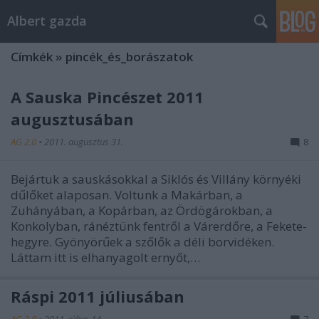
Albert gazda
Címkék
»
pincék_és_borászatok
A Sauska Pincészet 2011
augusztusában
AG 2.0
•
2011. augusztus 31.
8
Bejártuk a sauskásokkal a Siklós és Villány környéki
dűlőket alaposan. Voltunk a Makárban, a
Zuhányában, a Kopárban, az Ördögárokban, a
Konkolyban, ránéztünk fentről a Várerdőre, a Fekete-
hegyre. Gyönyörűek a szőlők a déli borvidéken.
Láttam itt is elhanyagolt ernyőt,…
Ráspi 2011 júliusában