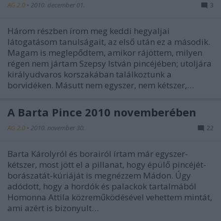
AG 2.0
•
2010. december 01.
3
Három részben írom meg keddi hegyaljai
látogatásom tanulságait, az első után ez a második.
Magam is meglepődtem, amikor rájöttem, milyen
régen nem jártam Szepsy István pincéjében; utoljára
királyudvaros korszakában találkoztunk a
borvidéken. Másutt nem egyszer, nem kétszer,…
A Barta Pince 2010 novemberében
AG 2.0
•
2010. november 30.
22
Barta Károlyról és borairól írtam már egyszer-
kétszer, most jött el a pillanat, hogy épülő pincéjét-
borászatát-kúriáját is megnézzem Mádon. Úgy
adódott, hogy a hordók és palackok tartalmából
Homonna Attila közreműködésével vehettem mintát,
ami azért is bizonyult…