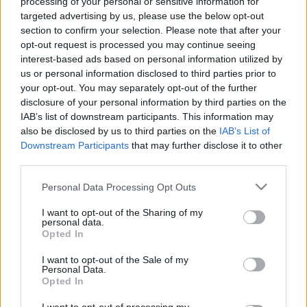
processing of your personal or sensitive information for
A Gróf Buttler 2011 júniusában
targeted advertising by us, please use the below opt-out
section to confirm your selection. Please note that after your
AG 2.0
•
2011. június 15.
17
opt-out request is processed you may continue seeing
interest-based ads based on personal information utilized by
A Gróf Buttler Történelmi Borászat még sehol sem
us or personal information disclosed to third parties prior to
volt, amikor világgazdaságos újságíróként először
your opt-out. You may separately opt-out of the further
beszéltem a nagy álom megálmodójával, Bukolyi
disclosure of your personal information by third parties on the
Lászlóval. Mondjuk bő tíz éve. Akkoriban lehetett
IAB’s list of downstream participants. This information may
területeket szerezni a Nagy-Egeden – előfordultak
also be disclosed by us to third parties on the
IAB’s List of
viták és kisebb…
Downstream Participants
that may further disclose it to other
third parties.
Az Elesko Wine 2011 májusában
Please note that this website/app uses one or more Google
Personal Data Processing Opt Outs
services and may gather and store information including but
AG 2.0
•
2011. május 17.
4
not limited to your visit or usage behaviour. You may click to
I want to opt-out of the Sharing of my
personal data.
grant or deny consent to Google and its third-party tags to
Opted In
Nincs jobb, mint összekötni a kellemeset a
use your data for below specified purposes in below Google
kellemessel. Amikor összeállt nagyjából, hogy a
consent section.
I want to opt-out of the Sale of my
szlovákiai jégkororong-világbajnokság alkalmából
Personal Data.
Opted In
nem töltünk egyszerre huzamosabb időt
Pozsonyban, hanem megjárjuk háromszor oda-